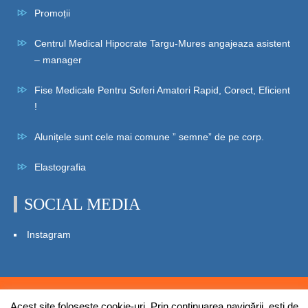
Promoții
Centrul Medical Hipocrate Targu-Mures angajeaza asistent
– manager
Fise Medicale Pentru Soferi Amatori Rapid, Corect, Eficient
!
Alunițele sunt cele mai comune ” semne” de pe corp.
Elastografia
SOCIAL MEDIA
Instagram
© 2021 Centrul Medical Hipocrate. Toate drepturile rezervate.
Acest site foloseşte cookie-uri. Prin continuarea navigării, eşti de