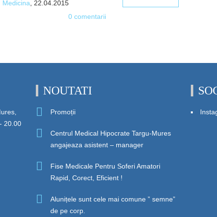
n
Medicina
, 22.04.2015
0 comentarii
NOUTATI
SO
Mures,
Promoții
Inst
- 20.00
Centrul Medical Hipocrate Targu-Mures
angajeaza asistent – manager
Fise Medicale Pentru Soferi Amatori
Rapid, Corect, Eficient !
Alunițele sunt cele mai comune ” semne”
de pe corp.