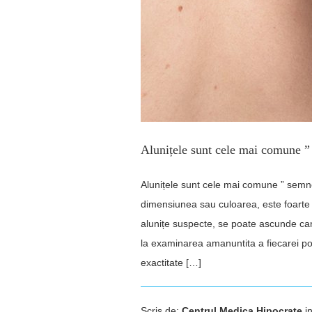
Alunițele sunt cele mai comune ”
Alunițele sunt cele mai comune ” semn
dimensiunea sau culoarea, este foarte 
alunițe suspecte, se poate ascunde can
la examinarea amanuntita a fiecarei por
exactitate […]
Scris de:
Centrul Medica Hipocrate
i