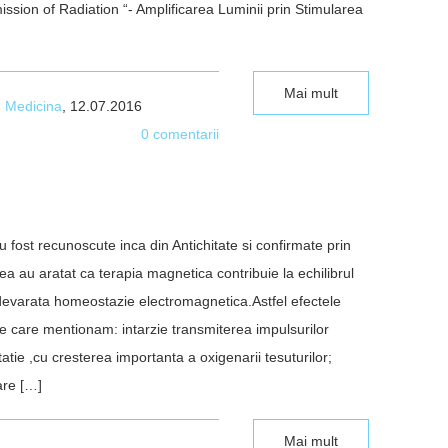
mission of Radiation “- Amplificarea Luminii prin Stimularea
Mai mult
n
Medicina
, 12.07.2016
0 comentarii
fost recunoscute inca din Antichitate si confirmate prin
ea au aratat ca terapia magnetica contribuie la echilibrul
 adevarata homeostazie electromagnetica.Astfel efectele
re care mentionam: intarzie transmiterea impulsurilor
ie ,cu cresterea importanta a oxigenarii tesuturilor;
are […]
Mai mult