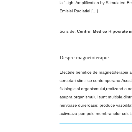
la “Light Amplification by Stimulated E
Emisiei Radiatiei […]
Scris de:
Centrul Medica Hipocrate
i
Despre magnetoterapie
Efectele benefice de magnetoterapie au 
cercetari stintifice contemporane.Acest
fiziologic al organismului,realizand o
asupra organismului sunt multiple,dint
nervoase dureroase; produce vasodilatat
activeaza pompele membranelor celul