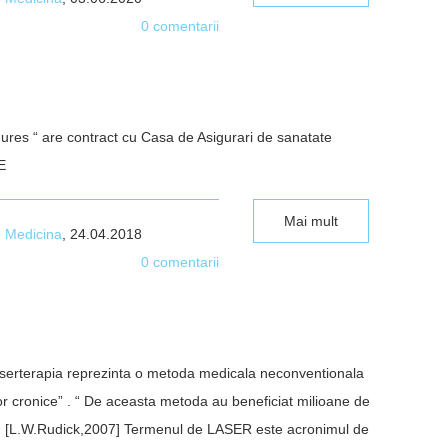
0 comentarii
ures “ are contract cu Casa de Asigurari de sanatate
E
Mai mult
n
Medicina
, 24.04.2018
0 comentarii
erterapia reprezinta o metoda medicala neconventionala
ilor cronice” . “ De aceasta metoda au beneficiat milioane de
t”. [L.W.Rudick,2007] Termenul de LASER este acronimul de