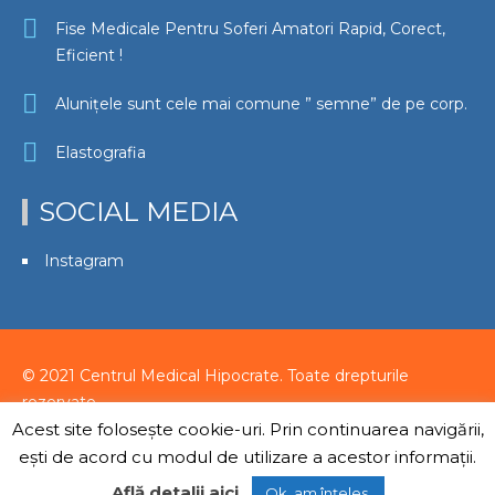
Fise Medicale Pentru Soferi Amatori Rapid, Corect,
Eficient !
Alunițele sunt cele mai comune ” semne” de pe corp.
Elastografia
SOCIAL MEDIA
Instagram
© 2021 Centrul Medical Hipocrate. Toate drepturile
rezervate.
Acest site foloseşte cookie-uri. Prin continuarea navigării,
Politica de condifențialitate
|
Termeni si condiții
|
Coockie-
uri
eşti de acord cu modul de utilizare a acestor informaţii.
Află detalii aici
.
Ok, am înțeles.