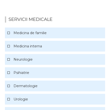
Ecografie
Ginecologie
SERVICII MEDICALE
Cardiologie
Medicina de familie
Oftamologie
Medicina interna
Psihologie
Neurologie
Medicina muncii
Psihiatrie
Chirurgie generala si vasculara
Dermatologie
Stomatologie
Urologie