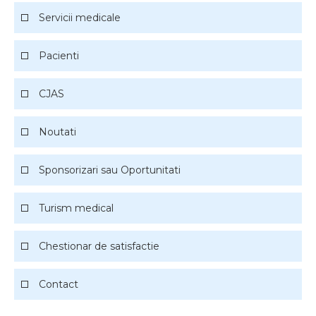
Servicii medicale
Medicina de familie
Pacienti
Medicina interna
Drepturile Pacientilor
CJAS
Neurologie
Obligatiile Asiguratilor
Noutati
Dermatologie
Sponsorizari sau Oportunitati
Urologie
Turism medical
Pneumologie
Chestionar de satisfactie
ORL
Contact